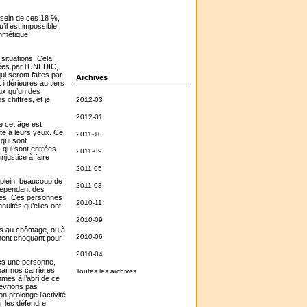
 sein de ces 18 %,
’il est impossible
ithmétique
 situations. Cela
mées par l’UNEDIC,
i seront faites par
Archives
inférieures au tiers
eux qu’un des
chiffres, et je
2012-03
2012-01
e cet âge est
te à leurs yeux. Ce
2011-10
 qui sont
 qui sont entrées
2011-09
njustice à faire
2011-05
x plein, beaucoup de
2011-03
cependant des
ines. Ces personnes
2010-11
nnuités qu’elles ont
2010-09
lus au chômage, ou à
2010-06
ement choquant pour
2010-04
ncs une personne,
ar nos carrières
Toutes les archives
mes à l’abri de ce
evrions pas
n prolonge l’activité
r les défendre.