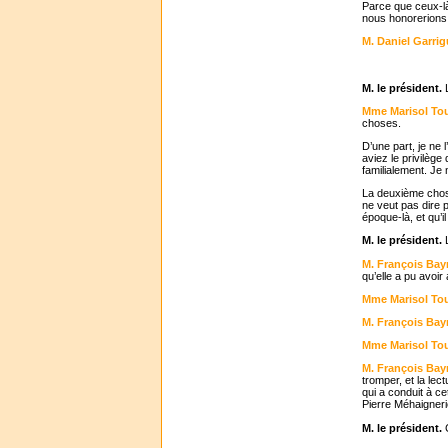
Parce que ceux-là 
nous honorerions e
M. Daniel Garri
M. le président.
Mme Marisol To
choses.
D’une part, je ne
aviez le privilège
familialement. Je
La deuxième chose
ne veut pas dire p
époque-là, et qu’il
M. le président.
M. François Bay
qu’elle a pu avoi
Mme Marisol To
M. François Bay
Mme Marisol To
M. François Bay
tromper, et la lect
qui a conduit à c
Pierre Méhaignerie
M. le président.