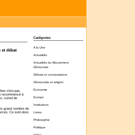
Catégories
A la Une
 et débat
Actualités
Actualités du Mouvement
Démocrate
Débats et conversations
Démocratie et religion
Economie
ètes n’est pas
 ou recommencé à
Europe
ots, cumul de
Institutions
 très grand nombre de
ources. Ce sont donc
Livres
Philosophie
Politique
Vidéo