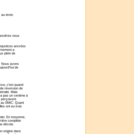
 au texte.
nancières nous
injustices ancrées
ernement a
ux plein de
s. Nous avons
ujourd’hui de
ova
, c’est quand
de réversion de
etraite. Mais
ra pas un centime à
i perçoivent
al au SMIC. Quant
les ont eu trois
teler. En moyenne,
rrière complète
ne décote.
on origine dans