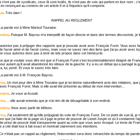
n’ont pas de syndicats, ceux-là sont isolés, ils n’ont pas de voix qui parlent en leur nom ; c
n renonçant au contenu de cet article 6 et à l’injustice qu’il comporte.
gue
.
Très bien !
RAPPEL AU REGLEMENT
La parole est à Mme Marisol Touraine.
uraine
.
Puisque M. Bayrou m’a interpellé de façon directe et dans des termes discourtois, je lu
 l’autorise pas à préjuger des rapports que je pouvais avoir avec François Furet. Vous avez f
 de l’avoir aimé et de l’avoir connu, mais vous ne savez rien des liens que j’ai pu avoir avec lu
 ne vous autorise donc pas à tenir de tels propos dans cet hémicycle.
 que je voulais vous dire est que si François Furet s’est incontestablement éloigné de Franç
our autant qu’il avait abandonné les idéaux de la gauche. Il y a eu un débat qui a partagé la 
 a, lui, porté. Et vous le savez très bien.
La parole est à M. François Bayrou.
rou
.
Un mot pour dire à Mme Touraine que je lui donne naturellement acte des relations, que 
r avec François Furet. Mais si elle avait été présente au début de mon intervention…
uraine
.
Je vous ai écouté.
rou
.
…elle aurait entendu que je n’ai rien dit de désagréable à son endroit.
uraine
.
Vous avez parlé de bêtises.
rou
.
J’ai seulement dit qu’elle préjugeait du vote de François Furet. De ce point de vue-là, je
ure que j’ai faite de la page où il juge la prise de pouvoir de Lionel Jospin et où il condamne l’ap
ette prise de pouvoir était transparente quant au vote que vous avez évoqué. Le texte de Fra
 a cité était tout à fait exact et montrait clairement ses intentions.
Ce n’était pas un rappel au règlement, l’intervention sera donc retranchée du temps de parole