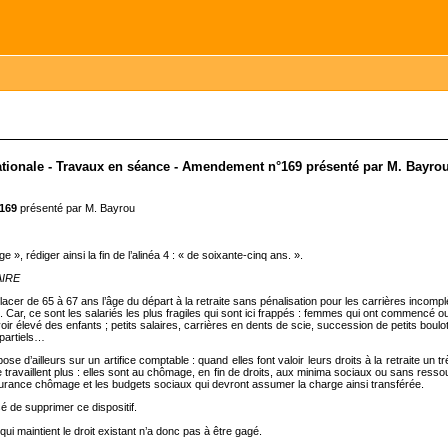
ionale - Travaux en séance - Amendement n°169 présenté par M. Bayrou
°169
présenté par M. Bayrou
e », rédiger ainsi la fin de l’alinéa 4 : « de soixante-cinq ans. ».
IRE
acer de 65 à 67 ans l’âge du départ à la retraite sans pénalisation pour les carrières incompl
. Car, ce sont les salariés les plus fragiles qui sont ici frappés : femmes qui ont commencé
voir élevé des enfants ; petits salaires, carrières en dents de scie, succession de petits boul
partiels…
ose d’ailleurs sur un artifice comptable : quand elles font valoir leurs droits à la retraite un
travaillent plus : elles sont au chômage, en fin de droits, aux minima sociaux ou sans ress
urance chômage et les budgets sociaux qui devront assumer la charge ainsi transférée.
é de supprimer ce dispositif.
i maintient le droit existant n’a donc pas à être gagé.