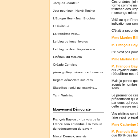
Ces craintes, join
Jacques Jeanteur
formé comme un sen
tristesse des utop
Jour pour jour - Hervé Torchet
mensonge mitterr
L'Europe libre - Jean Brochier
Voilà ce que Franç
indication sur so
L'Hérétique
C’était la seconde
La troisième voie...
Mme Martine Bil
Le blog de force_hyeres
M. François Bay
Le blog de Jean Peyrelevade
Ce n’est pas pour 
Libéraux du MoDem
Mme Martine Bil
Oréade Centriste
M. François Bay
qui voyaient dans 
pierre guillery : réseaux et humeurs
rééquilibrer nos r
Regard démocrate sur Paris
Mais je pense que 
acquis le nombre 
Skeptikos : celui qui examine...
sens.
Le premier de ces 
Yann Wehrling
présentation qui 
par ceux qui vous 
cette mesure un t
Mouvement Démocrate
Vos chiffres sont 
faire valoir préa
François Bayrou : « La voix de la
France sera entendue à la mesure
Mme Catherine C
du redressement du pays »
M. François Bay
que 86 % des homm
Marcel Deneux, une vie