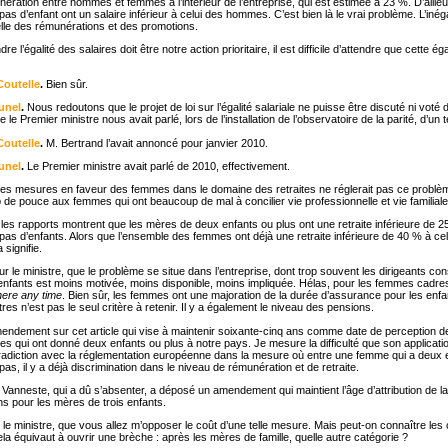
unération entre hommes et femmes à l’intérieur de l’entreprise, qui est estimée à 23 %. D’aill
as d’enfant ont un salaire inférieur à celui des hommes. C’est bien là le vrai problème. L’inéga
celle des rémunérations et des promotions.
dre l’égalité des salaires doit être notre action prioritaire, il est difficile d’attendre que cette éga
outelle
.
Bien sûr.
unel
.
Nous redoutons que le projet de loi sur l’égalité salariale ne puisse être discuté ni voté 
 le Premier ministre nous avait parlé, lors de l’installation de l’observatoire de la parité, d’un te
outelle
.
M. Bertrand l’avait annoncé pour janvier 2010.
unel
.
Le Premier ministre avait parlé de 2010, effectivement.
es mesures en faveur des femmes dans le domaine des retraites ne réglerait pas ce problè
 de pouce aux femmes qui ont beaucoup de mal à concilier vie professionnelle et vie familiale
s les rapports montrent que les mères de deux enfants ou plus ont une retraite inférieure de 2
pas d’enfants. Alors que l’ensemble des femmes ont déjà une retraite inférieure de 40 % à c
signifie.
eur le ministre, que le problème se situe dans l’entreprise, dont trop souvent les dirigeants co
nfants est moins motivée, moins disponible, moins impliquée. Hélas, pour les femmes cadres
ere any time
. Bien sûr, les femmes ont une majoration de la durée d’assurance pour les enfan
es n’est pas le seul critère à retenir. Il y a également le niveau des pensions.
endement sur cet article qui vise à maintenir soixante-cinq ans comme date de perception de 
es qui ont donné deux enfants ou plus à notre pays. Je mesure la difficulté que son applicatio
radiction avec la réglementation européenne dans la mesure où entre une femme qui a deux 
as, il y a déjà discrimination dans le niveau de rémunération et de retraite.
Vanneste, qui a dû s’absenter, a déposé un amendement qui maintient l’âge d’attribution de la 
ns pour les mères de trois enfants.
 le ministre, que vous allez m’opposer le coût d’une telle mesure. Mais peut-on connaître les
la équivaut à ouvrir une brèche : après les mères de famille, quelle autre catégorie ?