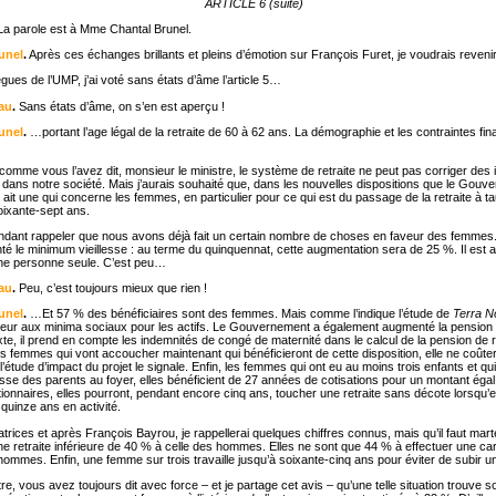
ARTICLE 6 (suite)
a parole est à Mme Chantal Brunel.
unel
.
Après ces échanges brillants et pleins d’émotion sur François Furet, je voudrais revenir
es de l’UMP, j’ai voté sans états d’âme l’article 5…
au
.
Sans états d’âme, on s’en est aperçu !
unel
.
…portant l’age légal de la retraite de 60 à 62 ans. La démographie et les contraintes fi
 comme vous l’avez dit, monsieur le ministre, le système de retraite ne peut pas corriger des 
dans notre société. Mais j’aurais souhaité que, dans les nouvelles dispositions que le Gouv
 ait une qui concerne les femmes, en particulier pour ce qui est du passage de la retraite à ta
oixante-sept ans.
ndant rappeler que nous avons déjà fait un certain nombre de choses en faveur des femme
é le minimum vieillesse : au terme du quinquennat, cette augmentation sera de 25 %. Il est a
ne personne seule. C’est peu…
au
.
Peu, c’est toujours mieux que rien !
unel
.
…Et 57 % des bénéficiaires sont des femmes. Mais comme l’indique l’étude de
Terra N
eur aux minima sociaux pour les actifs. Le Gouvernement a également augmenté la pension 
te, il prend en compte les indemnités de congé de maternité dans le calcul de la pension de r
 femmes qui vont accoucher maintenant qui bénéficieront de cette disposition, elle ne coûte
 l’étude d’impact du projet le signale. Enfin, les femmes qui ont eu au moins trois enfants et qu
lesse des parents au foyer, elles bénéficient de 27 années de cotisations pour un montant ég
onnaires, elles pourront, pendant encore cinq ans, toucher une retraite sans décote lorsqu’el
 quinze ans en activité.
atrices et après François Bayrou, je rappellerai quelques chiffres connus, mais qu’il faut mar
e retraite inférieure de 40 % à celle des hommes. Elles ne sont que 44 % à effectuer une ca
ommes. Enfin, une femme sur trois travaille jusqu’à soixante-cinq ans pour éviter de subir u
re, vous avez toujours dit avec force – et je partage cet avis – qu’une telle situation trouve s