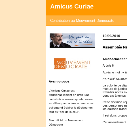
Amicus Curiae
Contribution au Mouvement Démocrate
10/09/2010
Assemblée Nat
Amendement n
Article 6
Après le mot : « âg
EXPOSÉ SOMMA
Avant-propos
La volonté de dépl
mesure de justice
L'Amicus Curiae est,
travailler après a
traditionnellement en droit, une
contrats à temps 
contribution versée spontanément
Cette décision rep
au débat par un tiers à une cause
ces personnes ne 
qui entend éclairer le décideur en
les caisses d’ass
tant qu'"ami de la cour".
Il est donc propos
Site officiel du Mouvement
Cet amendement qu
Démocrate