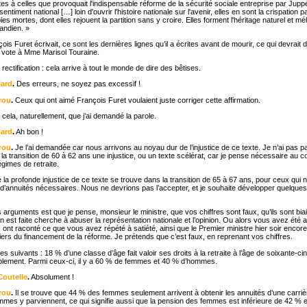
tes à celles que provoquait l'indispensable réforme de la sécurité sociale entreprise par Jupp
timent national […] loin d'ouvrir l'histoire nationale sur l'avenir, elles en sont la crispation p
ies mortes, dont elles rejouent la partition sans y croire. Elles forment l'héritage naturel et m
andien. »
ois Furet écrivait, ce sont les dernières lignes qu’il a écrites avant de mourir, ce qui devrait
n vote à Mme Marisol Touraine.
 rectification : cela arrive à tout le monde de dire des bêtises.
lard
.
Des erreurs, ne soyez pas excessif !
rou
.
Ceux qui ont aimé François Furet voulaient juste corriger cette affirmation.
cela, naturellement, que j’ai demandé la parole.
lard
.
Ah bon !
rou
.
Je l’ai demandée car nous arrivons au noyau dur de l’injustice de ce texte. Je n’ai pas p
la transition de 60 à 62 ans une injustice, ou un texte scélérat, car je pense nécessaire au c
égimes de retraite.
la profonde injustice de ce texte se trouve dans la transition de 65 à 67 ans, pour ceux qui 
d’annuités nécessaires. Nous ne devrions pas l’accepter, et je souhaite développer quelqu
arguments est que je pense, monsieur le ministre, que vos chiffres sont faux, qu’ils sont biai
en est faite cherche à abuser la représentation nationale et l’opinion. Ou alors vous avez é
ont raconté ce que vous avez répété à satiété, ainsi que le Premier ministre hier soir encore,
iers du financement de la réforme. Je prétends que c’est faux, en reprenant vos chiffres.
les suivants : 18 % d’une classe d’âge fait valoir ses droits à la retraite à l’âge de soixante-ci
lablement. Parmi ceux-ci, il y a 60 % de femmes et 40 % d’hommes.
outelle
.
Absolument !
rou
.
Il se trouve que 44 % des femmes seulement arrivent à obtenir les annuités d’une carriè
es y parviennent, ce qui signifie aussi que la pension des femmes est inférieure de 42 % 