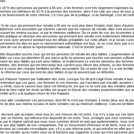
mes.
que 18 % des personnes qui partent à 65 ans, si les femmes sont très largement majoritaire au
 femmes est inférieure de 42 % à la pension des hommes, alors il est clair aux yeux de tous qu
iers du financement de votre réforme. Ce n’est pas de la politique, ni de l’idéologie, c’est de l’ar
0 % de ceux qui prennent leur retraite à 65 ans ne sont plus dans l’emploi, mais dans d’autres
 dépenses sont assumées par d’autres caisses que les caisses de retraite, elles sont assu
ssurant les minima sociaux, et par le minimum vieillesse. De ce point de vue, les économies qu
tion publique en direction des personnes qui prennent leur retraite sont évidemment infiniment 
e vous avez annoncé pendant tous les débats préalables sur cette affaire, et je serais curi
nement me dise en quoi ce raisonnement arithmétique est faux. Je ne crois donc pas à vos 
oint de vue on abuse la représentation nationale. C’est le premier point.
te disposition touche ceux qui ont les pensions de retraite les plus faibles. L’augmentation d
ciblée sur ceux qui attendent 65 ans parce qu’ils ne peuvent pas toucher une pension suffisan
sions les plus faibles qui sont ainsi ciblées, et évidemment ce sont les pensions des femmes
tteintes, des femmes qui ont interrompu leur carrière pour élever des enfants, ou des femmes
ère à cause des charges familiales qu’elles assumaient. De ce point de vue, il y a une terrible i
 la réforme par ceux qui sont les plus faibles et qui ne peuvent pas se défendre.
 d’abuser l’opinion par l’utilisation des mots. Lorsque l’on dit qu’il s’agit d’une retraite à tau
entendent que ces gens, ces femmes et ces hommes, qui n’auraient pas travaillé, auraient 
. La vérité, nous le savons tous dans cet hémicycle, est que ce ne sont pas des retraites ple
roit de faire valoir les droits qu’elles ont acquis et d’avoir des retraites proportionnelles aux a
mble qu’il y a là quelque chose de très frappant.
 vous aller condamner ces personnes, dont 80 % n’ont pas d’emploi, à rester deux ans de p
ns de plus aux minima sociaux et dans certains cas au minimum vieillesse. Cela est terribl
ne devrions pas accepter, nous tous ici, une mesure de cet ordre. Car il n’y a pas sur ces ba
pas un homme, qui relèvera d’un dispositif de cet ordre. Tous, protégés que nous sommes p
ou par le régime spécial que nous nous sommes donné en tant que parlementaires, nous som
 aux plus faibles de nos compatriotes. Par un mouvement d’honneur et de fierté, nous ne d
evrions au contraire revendiquer que, s’il y a une réforme juste, et qui entraîne en effet que l’o
her sa retraite, qu’au moins nous ne la fassions pas supporter à ceux qui n’ont personne pou