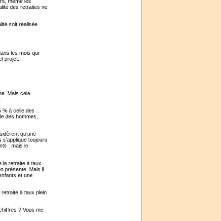
eurs, même les
lité des retraites ne
lité soit réalisée
dans les mois qui
l projet.
me. Mais cela
.
5 % à celle des
elle des hommes,
nsidèrent qu’une
 s’applique toujours
ts ; mais le
la retraite à taux
n présente. Mais il
enfants et une
retraite à taux plein
 chiffres ? Vous me