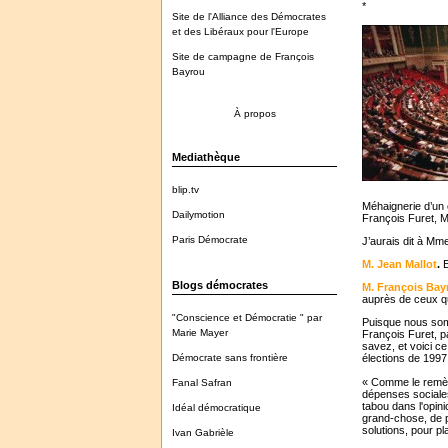
*
Site de l'Alliance des Démocrates
et des Libéraux pour l'Europe
Site de campagne de François
Bayrou
À propos
Mediathèque
blip.tv
Méhaignerie d’un 
Dailymotion
François Furet, M
Paris Démocrate
J’aurais dit à Mme
M. Jean Mallot
.
E
Blogs démocrates
M. François Bay
auprès de ceux qu
"Conscience et Démocratie " par
Puisque nous somm
Marie Mayer
François Furet, 
savez, et voici ce
Démocrate sans frontière
élections de 1997,
« Comme le remède
Fanal Safran
dépenses sociales
tabou dans l'opin
Idéal démocratique
grand-chose, de p
solutions, pour pl
Ivan Gabrièle