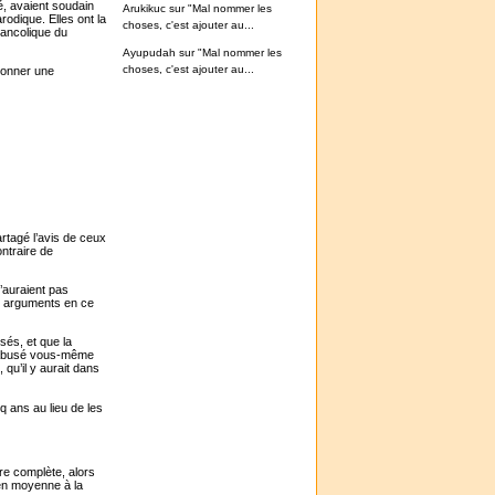
é, avaient soudain
Arukikuc
sur
"Mal nommer les
arodique. Elles ont la
choses, c'est ajouter au...
élancolique du
Ayupudah
sur
"Mal nommer les
choses, c'est ajouter au...
 donner une
artagé l’avis de ceux
ontraire de
n’auraient pas
es arguments en ce
sés, et que la
té abusé vous-même
 qu’il y aurait dans
nq ans au lieu de les
re complète, alors
en moyenne à la