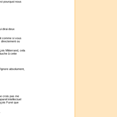
’est pourquoi nous
i dirai deux
ait comme si vous
i, directement ou
ois Mitterrand, cela
gauche à cette
j’ignore absolument,
 ne crois pas me
pareil intellectuel
nçois Furet que
.