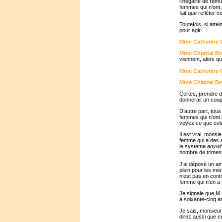
l’inégalité de rém
femmes qui n’ont p
fait que refléter 
Toutefois, si attein
pour agir.
Mme Catherine C
Mme Chantal Br
viennent, alors que
Mme Catherine C
Mme Chantal Br
Certes, prendre d
donnerait un coup
D’autre part, tou
femmes qui n’ont 
voyez ce que cela 
Il est vrai, monsi
femme qui a des e
le système
anywh
nombre de trimestr
J’ai déposé un am
plein pour les mèr
n’est pas en cont
femme qui n’en a p
Je signale que M. 
à soixante-cinq a
Je sais, monsieur
direz aussi que ce