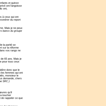
enfants et quinze
privé ont l’angoisse
ic ont,
s à ceux qui ont
exonérer du report
rme. Mais je ne peux
rs bancs du groupe
e la parité se
rt sur la réforme
 dans vos rangs ne
i de 65 ans. Mais je
ave pour tous ceux
.
idère donc que le
nt les femmes qui ont
niés, monsieur le
vous demande, chers
pe SRC.)
eures qu’il
va toucher
t de rappeler ce que