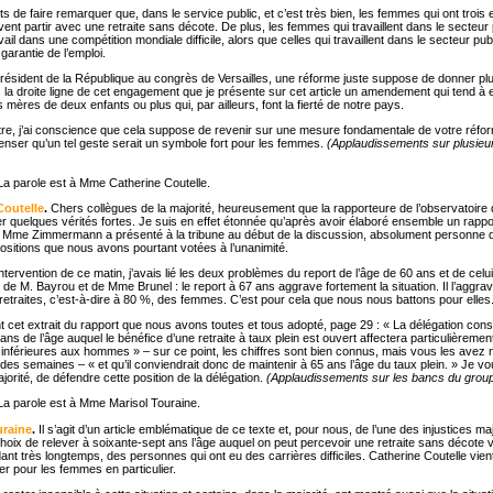
 de faire remarquer que, dans le service public, et c’est très bien, les femmes qui ont trois 
vent partir avec une retraite sans décote. De plus, les femmes qui travaillent dans le secteur 
vail dans une compétition mondiale difficile, alors que celles qui travaillent dans le secteur publ
garantie de l’emploi.
Président de la République au congrès de Versailles, une réforme juste suppose de donner plu
 la droite ligne de cet engagement que je présente sur cet article un amendement qui tend à 
 mères de deux enfants ou plus qui, par ailleurs, font la fierté de notre pays.
tre, j’ai conscience que cela suppose de revenir sur une mesure fondamentale de votre réfo
ser qu’un tel geste serait un symbole fort pour les femmes.
(Applaudissements sur plusieu
a parole est à Mme Catherine Coutelle.
outelle
.
Chers collègues de la majorité, heureusement que la rapporteure de l’observatoire d
r quelques vérités fortes. Je suis en effet étonnée qu’après avoir élaboré ensemble un rappo
ue Mme Zimmermann a présenté à la tribune au début de la discussion, absolument personne
ositions que nous avons pourtant votées à l’unanimité.
ervention de ce matin, j’avais lié les deux problèmes du report de l’âge de 60 ans et de celu
 de M. Bayrou et de Mme Brunel : le report à 67 ans aggrave fortement la situation. Il l’aggr
 retraites, c’est-à-dire à 80 %, des femmes. C’est pour cela que nous nous battons pour elles
t cet extrait du rapport que nous avons toutes et tous adopté, page 29 :
« La délégation cons
ans de l’âge auquel le bénéfice d’une retraite à taux plein est ouvert affectera particulièreme
s inférieures aux hommes » – sur ce point, les chiffres sont bien connus, mais vous les avez 
 des semaines – « et qu’il conviendrait donc de maintenir à 65 ans l’âge du taux plein. » Je 
jorité, de défendre cette position de la délégation.
(Applaudissements sur les bancs du grou
a parole est à Mme Marisol Touraine.
uraine
.
Il s’agit d’un article emblématique de ce texte et, pour nous, de l’une des injustices maj
hoix de relever à soixante-sept ans l’âge auquel on peut percevoir une retraite sans décote 
ant très longtemps, des personnes qui ont eu des carrières difficiles. Catherine Coutelle vien
er pour les femmes en particulier.