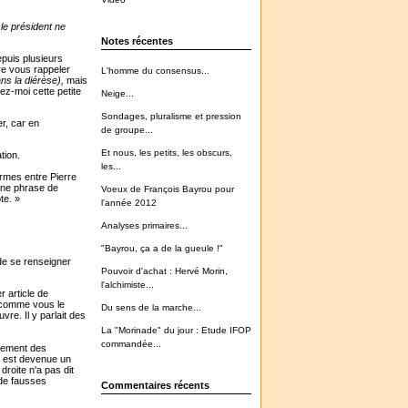
le président ne
Notes récentes
uis plusieurs
re vous rappeler
L'homme du consensus...
s la diérèse),
mais
ez-moi cette petite
Neige...
Sondages, pluralisme et pression
r, car en
de groupe...
Et nous, les petits, les obscurs,
tion.
les...
armes entre Pierre
 une phrase de
Voeux de François Bayrou pour
te. »
l'année 2012
Analyses primaires...
"Bayrou, ça a de la gueule !"
 de se renseigner
Pouvoir d'achat : Hervé Morin,
l'alchimiste...
 article de
, comme vous le
Du sens de la marche...
vre. Il y parlait des
La "Morinade" du jour : Etude IFOP
commandée...
égement des
e est devenue un
a droite n'a pas dit
 de fausses
Commentaires récents