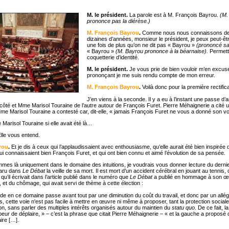
M. le président.
La parole est à M. François Bayrou.
(M. 
prononce pas la diérèse.)
M. François Bayrou
.
Comme nous nous connaissons dep
dizaines d’années, monsieur le président, je peux peut-êt
une fois de plus qu’on ne dit pas « Bayrou »
(prononcé san
« Bayrou »
(M. Bayrou prononce à la béarnaise).
Permett
coquetterie d’identité.
M. le président.
Je vous prie de bien vouloir m’en excuse
prononçant je me suis rendu compte de mon erreur.
M. François Bayrou
.
Voilà donc pour la première rectifica
J’en viens à la seconde. Il y a eu à l’instant une passe d’
côté et Mme Marisol Touraine de l’autre autour de François Furet. Pierre Méhaignerie a cité
me Marisol Touraine a contesté car, dit-elle, « jamais François Furet ne vous a donné son vo
 Marisol Touraine si elle avait été là…
lle vous entend.
rou
.
Et je dis à ceux qui l’applaudissaient avec enthousiasme, qu’elle aurait été bien inspirée
i connaissaient bien François Furet, et qui ont bien connu et aimé l’évolution de sa pensée.
es là uniquement dans le domaine des intuitions, je voudrais vous donner lecture du dernier
paru dans
Le Débat
la veille de sa mort. Il est mort d’un accident cérébral en jouant au tennis
 qu’il écrivait dans l’article publié dans le numéro que
Le Débat
a publié
en hommage à son
œu
 et du chômage, qui avait servi de thème à cette élection :
 en ce domaine passe avant tout par une diminution du coût du travail, et donc par un all
, cette voie n'est pas facile à mettre en
œuvre ni même à proposer, tant la protection social
ion, sans parler des multiples intérêts organisés autour du maintien du
statu quo
. De ce fait, l
eur de déplaire, » – c’est la phrase que citait Pierre Méhaignerie – « et la gauche a proposé
aire […].