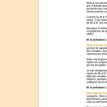
Mais je me permets
ans d’activité peu
de perdre leur tra
heureusement, la 
Comme l’a dit le 
moins. C’est dans
de 65 à 67 ans les
Monsieur le minis
m’empêcher de pen
UMP.)
M. le président.
L
Mme Catherine C
permet de rappele
des retraites, q
reprenne les prop
Dans ma longue int
rejoins les propos
qui ont de petites
Je cite simplemen
report de 65 à 67 
déjà des retraite
ministre, pendant
collègues de la ma
M. le président.
L
Mme Marisol To
comporte. Votre c
directement, pend
cela va représent