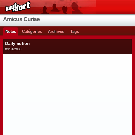
Amicus Curiae
Notes
Catégories
Archives
Tags
Dailymotion
09/01/2008