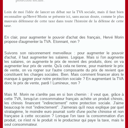
protection sociale.
Loin de moi l'idée de lancer un débat sur la TVA sociale, mais il faut bien
reconnaître qu'Hervé Morin se présente ici, sans aucun doute, comme le plus
mauvais défenseur de cette taxe dans toute l'histoire de la défense de cette
taxe.
En clair, pour augmenter le pouvoir d'achat des français, Hervé Morin
propose d'augmenter la TVA. Etonnant, non ?
Suivons son raisonnement merveilleux : pour augmenter le pouvoir
d'achat, il faut augmenter les salaires. Logique. Mais si l'on augmente
les salaires, on augmente le prix de revient des produits, donc on va
augmenter leur prix de vente. Qu'à cela ne tienne, pour maintenir le prix
de vente, on va rogner sur l'autre composante du prix de revient que
constituent les charges sociales. Bien. Mais comment financer alors le
manque à gagner pour notre protection sociale ? En augmentant la TVA
donc le prix de vente, pardi ! Lumineux, non ?
Mais M. Morin ne s'arrête pas en si bon chemin : il veut que, grâce à
cette TVA, lorsqu'un consommateur français achète un produit chinois,
les chinois financent "indirectement" notre protection sociale. J'aime
beaucoup le mot "indirectement". J'aimerais qu'il nous explique par quel
stratagème, le moindre euro pourrait sortir d'une poche chinoise et non
française à cette occasion ? Lorsque l'on taxe la consommation d'un
produit, ce n'est ni le produit ni le producteur qui paye la taxe, mais le
seul consommateur.