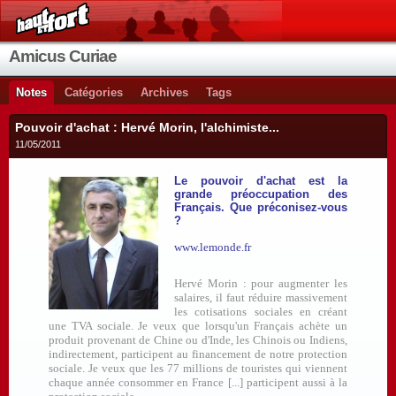
Amicus Curiae
Notes
Catégories
Archives
Tags
Pouvoir d'achat : Hervé Morin, l'alchimiste...
11/05/2011
Le pouvoir d'achat est la
grande préoccupation des
Français. Que préconisez-vous
?
www.lemonde.fr
Hervé Morin : pour augmenter les
salaires, il faut réduire massivement
les cotisations sociales en créant
une TVA sociale. Je veux que lorsqu'un Français achète un
produit provenant de Chine ou d'Inde, les Chinois ou Indiens,
indirectement, participent au financement de notre protection
sociale. Je veux que les 77 millions de touristes qui viennent
chaque année consommer en France [...] participent aussi à la