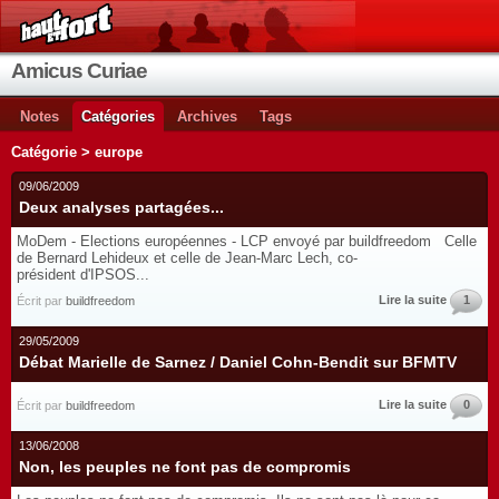
Amicus Curiae
Notes
Catégories
Archives
Tags
Catégorie > europe
09/06/2009
Deux analyses partagées...
MoDem - Elections européennes - LCP envoyé par buildfreedom Celle
de Bernard Lehideux et celle de Jean-Marc Lech, co-
président d'IPSOS...
Lire la suite
1
Écrit par
buildfreedom
29/05/2009
Débat Marielle de Sarnez / Daniel Cohn-Bendit sur BFMTV
Lire la suite
0
Écrit par
buildfreedom
13/06/2008
Non, les peuples ne font pas de compromis