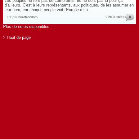
Les peuples ne font pas de compromis. Ils ne sont pas là pour ça,
d'ailleurs. C'est à leurs représentants, aux politiques, de les assumer en
leur nom, car chaque peuple voit l'Europe à sa...
Lire la suite
0
Écrit par
buildfreedom
Plus de notes disponibles.
> Haut de page